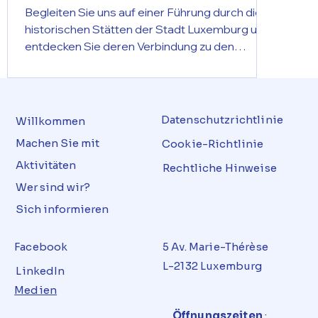
Begleiten Sie uns auf einer Führung durch die
historischen Stätten der Stadt Luxemburg und
entdecken Sie deren Verbindung zu den
Menschenrechten! Treffpunkt ist das CGJL
Jugendzentrum, Route de Thionville 87, am 11.
Juli 2026 um 10:00 Uhr. Diese Veranstaltung ist
Teil des Projekts „Topografie der
Datenschutzrichtlinie
Willkommen
Menschenrechte“, das Orte in Luxemburg
Machen Sie mit
Cookie-Richtlinie
beleuchtet, die mit Menschenrechten, ihrer
Aktivitäten
Entwicklung und Menschenrechtsverletzungen
Rechtliche Hinweise
in Verbindung stehen. Menschenrechte
Wer sind wir?
verstehen – in Ihrer
Sich informieren
Facebook
5 Av. Marie-Thérèse
L-2132 Luxemburg
LinkedIn
Medien
Öffnungszeiten
: