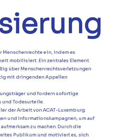
isierung
er Menschenrechte ein, indem es
eit mobilisiert. Ein zentrales Element
mäßig über Menschenrechtsverletzungen
tig mit dringenden Appellen
dungsträger und fordern sofortige
 und Todesurteile.
eiler der Arbeit von ACAT-Luxemburg.
ngen und Informationskampagnen, um auf
n aufmerksam zu machen. Durch die
eites Publikum und motiviert es, sich