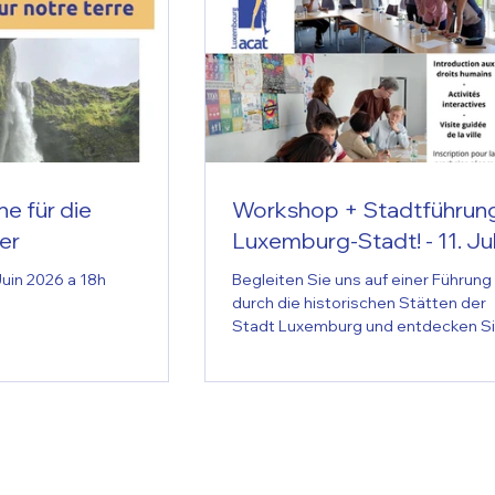
e für die
Workshop + Stadtführung
er
Luxemburg-Stadt! - 11. Jul
uin 2026 a 18h
Begleiten Sie uns auf einer Führung
durch die historischen Stätten der
Stadt Luxemburg und entdecken S
deren Verbindung zu den
Menschenrechten! Treffpunkt ist d
CGJL Jugendzentrum, Route de
Thionville 87, am 11. Juli 2026 um 10
Uhr. Diese Veranstaltung ist Teil de
Projekts „Topografie der
Menschenrechte“, das Orte in