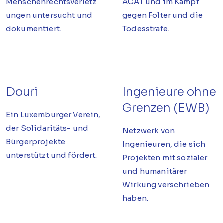
Menschenrechtsverletz
ACAT und im Kampf
ungen untersucht und
gegen Folter und die
dokumentiert.
Todesstrafe.
Douri
Ingenieure ohne
Grenzen (EWB)
Ein Luxemburger Verein,
der Solidaritäts- und
Netzwerk von
Bürgerprojekte
Ingenieuren, die sich
unterstützt und fördert.
Projekten mit sozialer
und humanitärer
Wirkung verschrieben
haben.