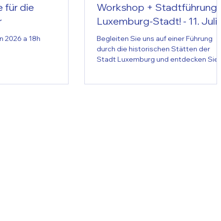
für die
Workshop + Stadtführung 
r
Luxemburg-Stadt! - 11. Juli
n 2026 a 18h
Begleiten Sie uns auf einer Führung
durch die historischen Stätten der
Stadt Luxemburg und entdecken Sie
deren Verbindung zu den
Menschenrechten! Treffpunkt ist das
CGJL Jugendzentrum, Route de
Thionville 87, am 11. Juli 2026 um 10:0
Uhr. Diese Veranstaltung ist Teil des
Projekts „Topografie der
Menschenrechte“, das Orte in
Luxemburg beleuchtet, die mit
Menschenrechten, ihrer Entwicklung
und Menschenrechtsverletzungen in
Verbindung stehen. Menschenrechte
verstehen – in Ihrer