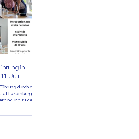
hrung in
1. Juli
 Führung durch die
Stadt Luxemburg
erbindung zu den
kt ist das CGJL
ionville 87, am 11.
ese Veranstaltung
rafie der
 in Luxemburg
enrechten, ihrer