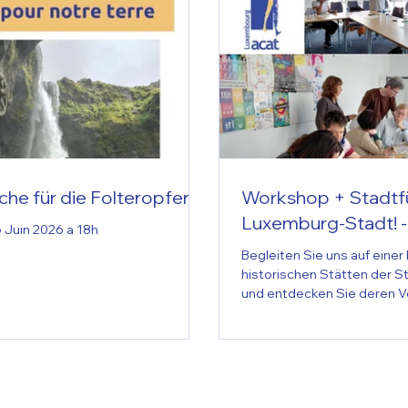
he für die Folteropfer
Workshop + Stadtfü
Luxemburg-Stadt! - 1
 Juin 2026 a 18h
Begleiten Sie uns auf einer
historischen Stätten der 
und entdecken Sie deren V
Menschenrechten! Treffpun
Jugendzentrum, Route de Th
Juli 2026 um 10:00 Uhr. Di
ist Teil des Projekts „Topog
Menschenrechte“, das Orte
beleuchtet, die mit Mensch