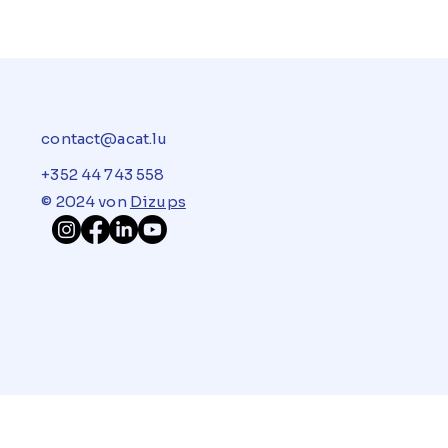
contact@acat.lu
+352 44 743 558
© 2024 von
Dizups