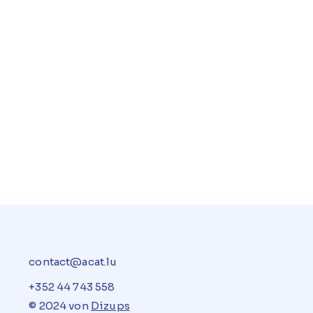
contact@acat.lu
+352 44 743 558
© 2024 von
Dizups