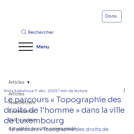
Dons
Rechercher
Menu
Articles
Anna Kuleshova
11 déc. 2025
1 min de lecture
Articles
Le parcours « Topographie des
Newsletters
droits de l'homme » dans la ville
Évenements
de Luxembourg
Call to action
Actualités de notre communauté
Le parcours « Topographie des droits de 