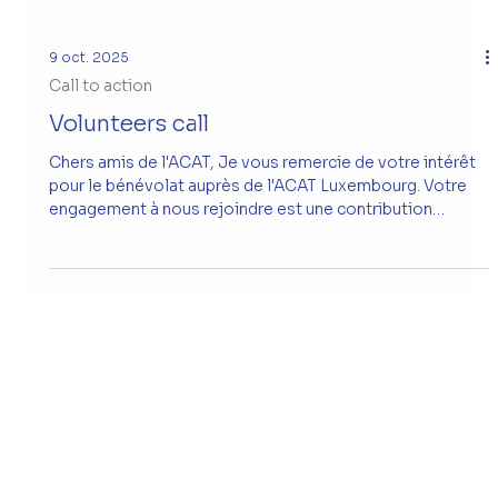
9 oct. 2025
Call to action
Volunteers call
Chers amis de l'ACAT, Je vous remercie de votre intérêt
pour le bénévolat auprès de l'ACAT Luxembourg. Votre
engagement à nous rejoindre est une contribution
précieuse à notre mission principale : la défense du droit
de vivre à l'abri de la torture, des traitements cruels et de
la peine de mort. Nous luttons pour la dignité de chaque
individu en documentant les violations des droits
humains et en menant des campagnes de sensibilisation
et de plaidoyer. À l'occasion des 40 ans