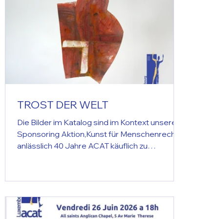
TROST DER WELT
Die Bilder im Katalog sind im Kontext unserer
Sponsoring Aktion,Kunst für Menschenrechte"
anlässlich 40 Jahre ACAT käuflich zu
erwerben. Kontakt: contact@acat.lu The
money raised from the sale of artworks
supports the artist and ACAT. Please email us
to receive the invoice of your pieces of
interes.