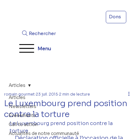
Dons
Rechercher
Menu
Articles
romain gourmet
23 juil. 2015
2 min de lecture
Articles
Le Luxembourg prend position
Newsletters
contre la torture
Évenements
Le Luxembourg prend position contre la 
Call to action
torture
Actualités de notre communauté
Déclaration officielle à l’occasion de la 