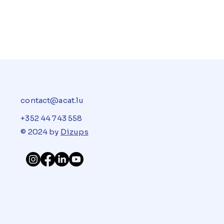
contact@acat.lu
+352 44 743 558
© 2024 by
Dizups