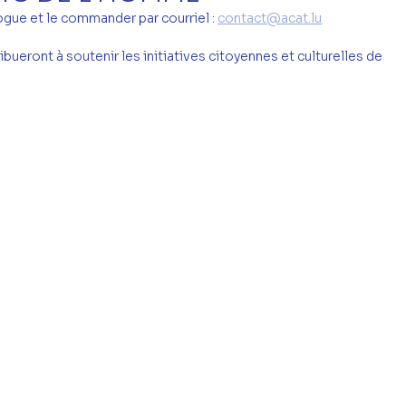
ogue et le commander par courriel : 
contact@acat.lu
bueront à soutenir les initiatives citoyennes et culturelles de 