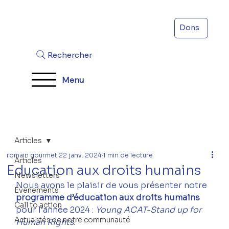
Dons
Rechercher
Menu
Articles
romain gourmet
22 janv. 2024
1 min de lecture
Articles
Education aux droits humains
Newsletters
Nous avons le plaisir de vous présenter notre 
Évenements
programme d’éducation aux droits humains 
Call to action
pour l’année 2024 : 
Young ACAT-Stand up for 
Actualités de notre communauté
Human Rights
.