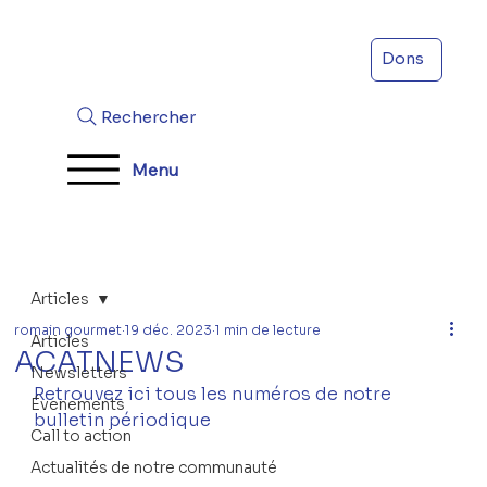
Dons
Rechercher
Menu
Articles
romain gourmet
19 déc. 2023
1 min de lecture
Articles
ACATNEWS
Newsletters
Retrouvez ici tous les numéros de notre 
Évenements
bulletin périodique
Call to action
Actualités de notre communauté