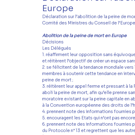
Europe
Déclaration sur l’abolition de la peine de mo
Comité des Ministres du Conseil de l’Europ
Abolition de la peine de mort en Europe
Décisions
Les Délégués
1. réaffirment leur opposition sans équivoque
et réitèrent l’objectif de créer un espace sa
2. se félicitent de la tendance mondiale vers
membres à soutenir cette tendance en interve
peine de mort ;
3. réitèrent leur appel ferme et pressant à l
aboli la peine de mort, afin qu’elle prenne s
moratoire existant sur la peine capitale en abo
à la Convention européenne des droits de l
4. prennent note des informations fournies pa
5. encouragent les Etats qui n’ont pas encore 
6. prennent note des informations fournies pa
du Protocole n° 13 et regrettent que les autr