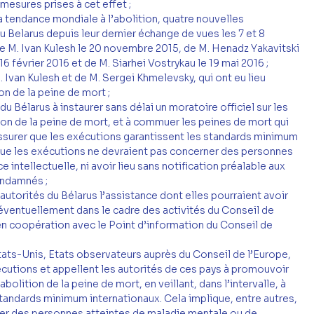
 mesures prises à cet effet ;
a tendance mondiale à l’abolition, quatre nouvelles 
Belarus depuis leur dernier échange de vues les 7 et 8 
e M. Ivan Kulesh le 20 novembre 2015, de M. Henadz Yakavitski 
16 février 2016 et de M. Siarhei Vostrykau le 19 mai 2016 ;
Ivan Kulesh et de M. Sergei Khmelevsky, qui ont eu lieu 
on de la peine de mort ;
du Bélarus à instaurer sans délai un moratoire officiel sur les 
on de la peine de mort, et à commuer les peines de mort qui 
 assurer que les exécutions garantissent les standards minimum 
 que les exécutions ne devraient pas concerner des personnes 
intellectuelle, ni avoir lieu sans notification préalable aux 
ondamnés ;
x autorités du Bélarus l’assistance dont elles pourraient avoir 
éventuellement dans le cadre des activités du Conseil de 
 en coopération avec le Point d’information du Conseil de 
Etats-Unis, Etats observateurs auprès du Conseil de l’Europe, 
utions et appellent les autorités de ces pays à promouvoir 
olition de la peine de mort, en veillant, dans l’intervalle, à 
tandards minimum internationaux. Cela implique, entre autres, 
er des personnes atteintes de maladie mentale ou de 