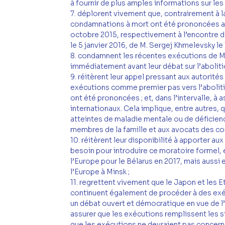
à fournir de plus amples informations sur les
7. déplorent vivement que, contrairement à l
condamnations à mort ont été prononcées au 
octobre 2015, respectivement à l’encontre d
le 5 janvier 2016, de M. Sergej Khmelevsky le 
8. condamnent les récentes exécutions de M. 
immédiatement avant leur débat sur l’aboliti
9. réitèrent leur appel pressant aux autorités 
exécutions comme premier pas vers l’aboliti
ont été prononcées ; et, dans l’intervalle, à
internationaux. Cela implique, entre autres,
atteintes de maladie mentale ou de déficience 
membres de la famille et aux avocats des c
10. réitèrent leur disponibilité à apporter au
besoin pour introduire ce moratoire formel, 
l’Europe pour le Bélarus en 2017, mais aussi
l’Europe à Minsk ;
11. regrettent vivement que le Japon et les 
continuent également de procéder à des exéc
un débat ouvert et démocratique en vue de l’ab
assurer que les exécutions remplissent les s
que les exécutions ne devraient pas concern