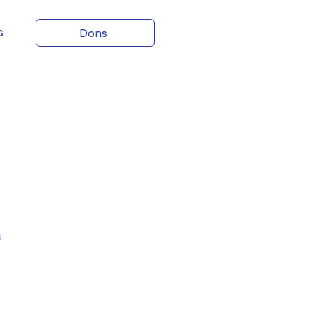
s
Dons
s