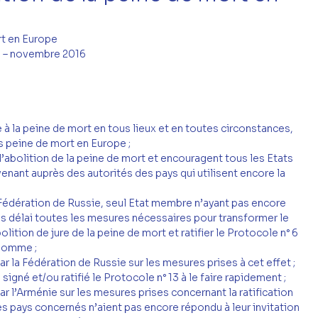
rt en Europe
e – novembre 2016
 à la peine de mort en tous lieux et en toutes circonstances, 
ns peine de mort en Europe ;
 l’abolition de la peine de mort et encouragent tous les Etats 
nant auprès des autorités des pays qui utilisent encore la 
a Fédération de Russie, seul Etat membre n’ayant pas encore 
ans délai toutes les mesures nécessaires pour transformer le 
lition de jure de la peine de mort et ratifier le Protocole n° 6 
’homme ;
r la Fédération de Russie sur les mesures prises à cet effet ;
signé et/ou ratifié le Protocole n° 13 à le faire rapidement ;
r l’Arménie sur les mesures prises concernant la ratification 
es pays concernés n’aient pas encore répondu à leur invitation 