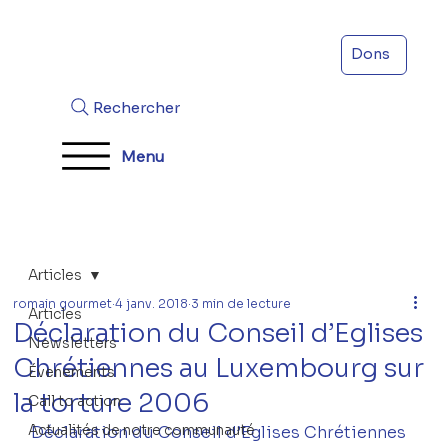
Dons
Rechercher
Menu
Articles
romain gourmet
4 janv. 2018
3 min de lecture
Articles
Déclaration du Conseil d’Eglises
Newsletters
Chrétiennes au Luxembourg sur
Évenements
la torture 2006
Call to action
Actualités de notre communauté
Déclaration du Conseil d’Eglises Chrétiennes 