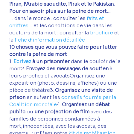
l’Iran, l’Arabie saoudite, l’Irak et le Pakistan.
Pour en savoir plus sur la peine de mort…
… dans le monde : consulter les 
faits et 
chiffres
… et les conditions de vie dans les 
couloirs de la mort : consulter la 
brochure
 et 
la 
fiche d’information détaillée
10 choses que vous pouvez faire pour lutter 
contre la peine de mort
1. 
Ecrivez 
à un prisonnier 
dans le couloir de la 
mort2. 
Envoyez des messages de soutien
 à 
leurs proches et avocatsOrganisez une 
exposition (photo, dessins, affiches) ou une 
pièce de théâtre3. 
Organisez une visite de 
prison
 en suivant les 
conseils fournis par la 
Coalition mondiale
4.
 Organisez un débat 
public 
ou 
une projection de film
 avec des 
familles de personnes condamnées à 
mort,innocentées, avec les avocats, des 
experts…: utilisez notre 
kit de mobilisation