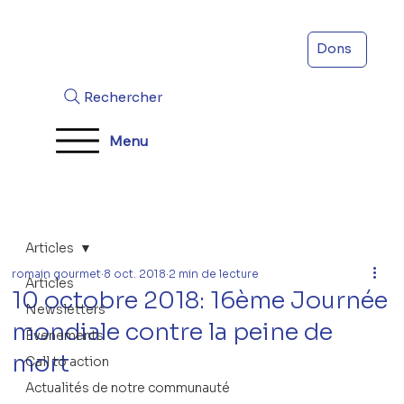
Dons
Rechercher
Menu
Articles
romain gourmet
8 oct. 2018
2 min de lecture
Articles
10 octobre 2018: 16ème Journée
Newsletters
mondiale contre la peine de
Évenements
mort
Call to action
Actualités de notre communauté