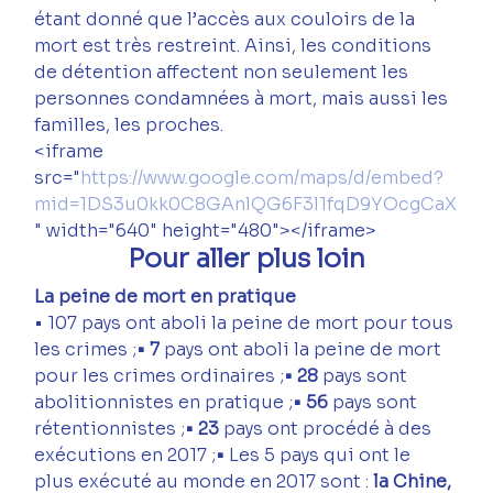
étant donné que l’accès aux couloirs de la 
mort est très restreint. Ainsi, les conditions 
de détention affectent non seulement les 
personnes condamnées à mort, mais aussi les 
familles, les proches.
<iframe 
src="
https://www.google.com/maps/d/embed?
mid=1DS3u0kk0C8GAnlQG6F3l1fqD9YOcgCaX
" width="640" height="480"></iframe>
Pour aller plus loin
La peine de mort en pratique
• 107 pays ont aboli la peine de mort pour tous 
les crimes ;
• 7
 pays ont aboli la peine de mort 
pour les crimes ordinaires ;
• 28 
pays sont 
abolitionnistes en pratique ;
• 56 
pays sont 
rétentionnistes ;
• 23
 pays ont procédé à des 
exécutions en 2017 ;
• 
Les 5 pays qui ont le 
plus exécuté au monde en 2017 sont : 
la Chine, 